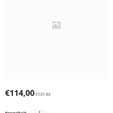
€
114,00
€
137,94
Hoeveelheid:
−
+