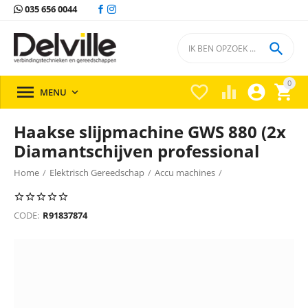
035 656 0044

0





MENU

Haakse slijpmachine GWS 880 (2x
Diamantschijven professional
Home
/
Elektrisch Gereedschap
/
Accu machines
/
Haakse slijpmachines
/
Haakse slijpmachines Bosch
/
CODE:
R91837874