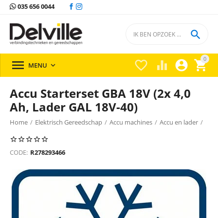
035 656 0044

0





MENU

Accu Starterset GBA 18V (2x 4,0
Ah, Lader GAL 18V-40)
Home
/
Elektrisch Gereedschap
/
Accu machines
/
Accu en lader
/
Accu en lader Bosch
/
CODE:
R278293466