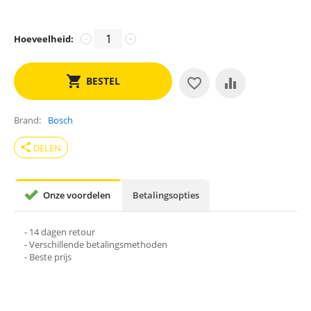
Hoeveelheid:
−
+
BESTEL
Brand
Bosch
share
DELEN
Onze voordelen
Betalingsopties
- 14 dagen retour
- Verschillende betalingsmethoden
- Beste prijs