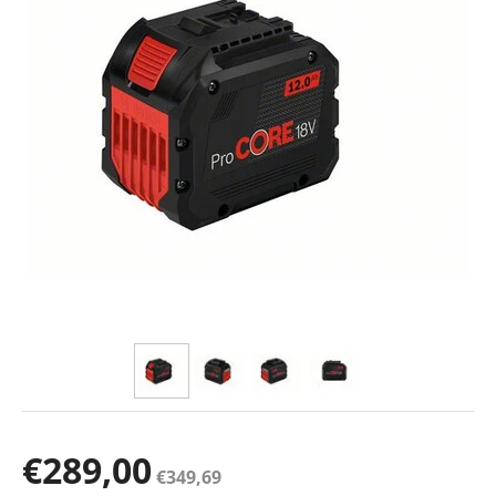
€
289,00
€
349,69