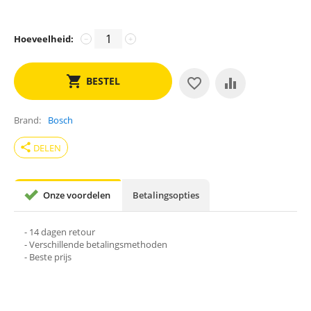
Hoeveelheid:
−
+
BESTEL
Brand
Bosch
share
DELEN
Onze voordelen
Betalingsopties
- 14 dagen retour
- Verschillende betalingsmethoden
- Beste prijs