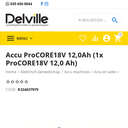
035 656 0044

0





MENU

Accu ProCORE18V 12,0Ah (1x
ProCORE18V 12,0 Ah)
Home
/
Elektrisch Gereedschap
/
Accu machines
/
Accu en lader
/
Accu en lader Bosch
/
CODE:
R324637979