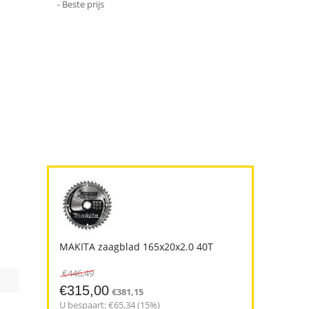
- Beste prijs
MAKITA zaagblad 165x20x2.0 40T
€
446,49
€
315,00
€
381,15
U bespaart: €
65,34
(
15
%)