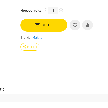
Hoeveelheid:
−
+
BESTEL
Brand
Makita
share
DELEN
519