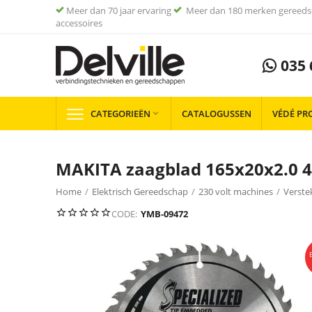
Meer dan 70 jaar ervaring
Meer dan 180 merken gereeds
accessoires
035 
CATEGORIEËN
CATALOGUSSEN
VÉDÉ PR

MAKITA zaagblad 165x20x2.0 
Home
/
Elektrisch Gereedschap
/
230 volt machines
/
Verste
JE
BESPAART
15%
CODE:
YMB-09472