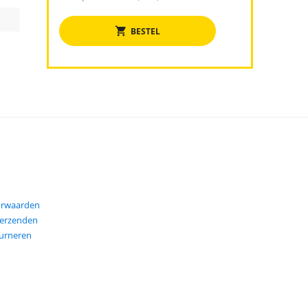
BESTEL
orwaarden
verzenden
ourneren