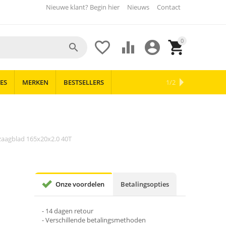
Nieuwe klant? Begin hier
Nieuws
Contact
0





ES
MERKEN
BESTSELLERS
OUTLET
NIEUWS
1/2
aagblad 165x20x2.0 40T
Onze voordelen
Betalingsopties
- 14 dagen retour
- Verschillende betalingsmethoden