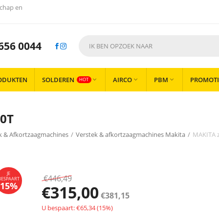
chap en
656 0044
ODUKTEN
SOLDEREN
AIRCO
PBM
PROMOTI



HOT
40T
k & Afkortzaagmachines
/
Verstek & afkortzaagmachines Makita
/
MAKITA z
€
446,49
€
315,00
€
381,15
U bespaart: €
65,34
(
15
%)