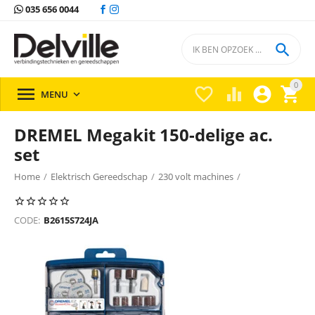
035 656 0044

0





MENU

DREMEL Megakit 150-delige ac.
set
Home
/
Elektrisch Gereedschap
/
230 volt machines
/
Overige machines
/
Overige machines Bosch
/
CODE:
B2615S724JA