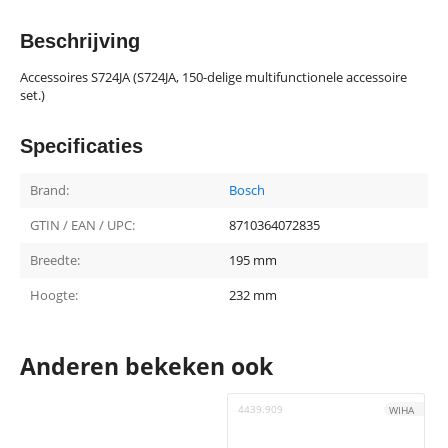
Beschrijving
Accessoires S724JA (S724JA, 150-delige multifunctionele accessoire
set.)
Specificaties
Brand:
Bosch
GTIN / EAN / UPC:
8710364072835
Breedte:
195 mm
Hoogte:
232 mm
Anderen bekeken ook
4439.909
4
WIHA