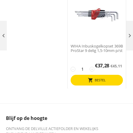

WIHA Inbuskogelkopset 369B
ProStar 9 delig 1,5-10mm p/st
€
37,28
€
45,11
−
+
BESTEL
Blijf op de hoogte
ONTVANG DE DELVILLE ACTIEFOLDER EN WEKELIJKS