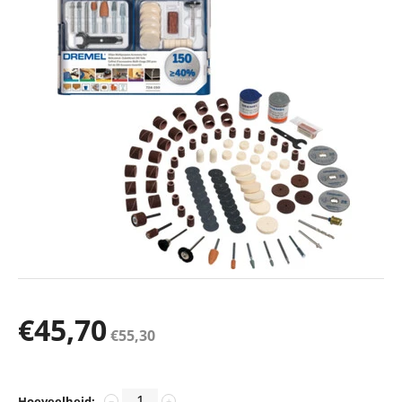
€
45,70
€
55,30
Hoeveelheid:
−
+