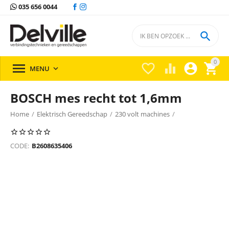
035 656 0044

0





MENU

BOSCH mes recht tot 1,6mm
Home
/
Elektrisch Gereedschap
/
230 volt machines
/
Overige machines
/
Overige machines Bosch
/
CODE:
B2608635406