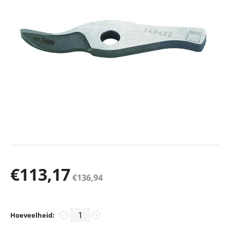
€
113,17
€
136,94
Hoeveelheid:
−
+